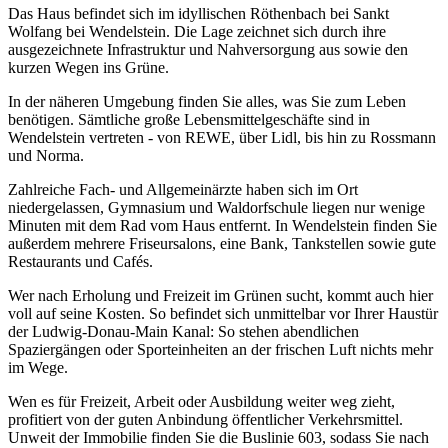
Das Haus befindet sich im idyllischen Röthenbach bei Sankt
Wolfang bei Wendelstein. Die Lage zeichnet sich durch ihre
ausgezeichnete Infrastruktur und Nahversorgung aus sowie den
kurzen Wegen ins Grüne.
In der näheren Umgebung finden Sie alles, was Sie zum Leben
benötigen. Sämtliche große Lebensmittelgeschäfte sind in
Wendelstein vertreten - von REWE, über Lidl, bis hin zu Rossmann
und Norma.
Zahlreiche Fach- und Allgemeinärzte haben sich im Ort
niedergelassen, Gymnasium und Waldorfschule liegen nur wenige
Minuten mit dem Rad vom Haus entfernt. In Wendelstein finden Sie
außerdem mehrere Friseursalons, eine Bank, Tankstellen sowie gute
Restaurants und Cafés.
Wer nach Erholung und Freizeit im Grünen sucht, kommt auch hier
voll auf seine Kosten. So befindet sich unmittelbar vor Ihrer Haustür
der Ludwig-Donau-Main Kanal: So stehen abendlichen
Spaziergängen oder Sporteinheiten an der frischen Luft nichts mehr
im Wege.
Wen es für Freizeit, Arbeit oder Ausbildung weiter weg zieht,
profitiert von der guten Anbindung öffentlicher Verkehrsmittel.
Unweit der Immobilie finden Sie die Buslinie 603, sodass Sie nach