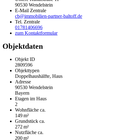
90530
Wendelstein
E-Mail Zentrale
cb@immobilien-partner-baltoff.de
Tel. Zentrale
01781406696
zum Kontaktformular
Objektdaten
Objekt ID
2809596
Objekttypen
Doppelhaushälfte, Haus
Adresse
90530 Wendelstein
Bayern
Etagen im Haus
2
Wohnfläche ca.
149 m²
Grund­stück ca.
272 m²
Nutzfläche ca.
200 m²