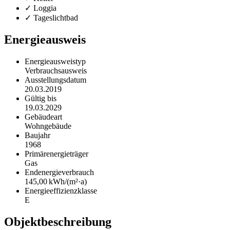
✓ Loggia
✓ Tageslichtbad
Energieausweis
Energieausweistyp
Verbrauchs­ausweis
Ausstellungsdatum
20.03.2019
Gültig bis
19.03.2029
Gebäudeart
Wohngebäude
Baujahr
1968
Primärenergieträger
Gas
Endenergie­verbrauch
145,00 kWh/(m²·a)
Energie­effizienz­klasse
E
Objekt­beschreibung