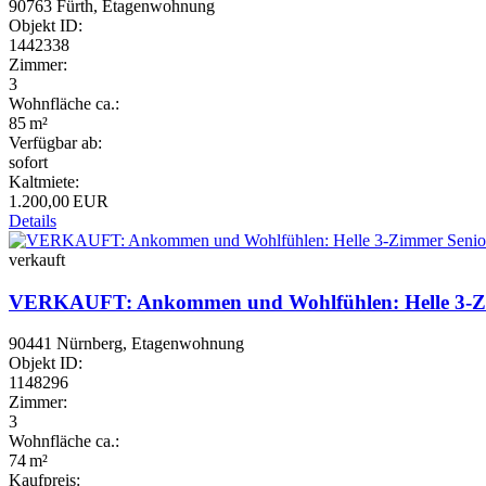
90763 Fürth, Etagenwohnung
Objekt ID:
1442338
Zimmer:
3
Wohnfläche ca.:
85 m²
Verfügbar ab:
sofort
Kaltmiete:
1.200,00 EUR
Details
verkauft
VERKAUFT: Ankommen und Wohlfühlen: Helle 3-Zi
90441 Nürnberg, Etagenwohnung
Objekt ID:
1148296
Zimmer:
3
Wohnfläche ca.:
74 m²
Kaufpreis: